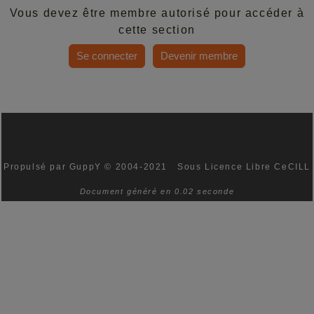
Vous devez être membre autorisé pour accéder à
cette section
Se connecter
Devenir membre
Propulsé par GuppY
© 2004-2021
Sous Licence Libre CeCILL
Document généré en 0.02 seconde