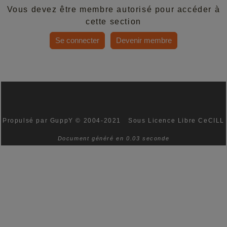
Vous devez être membre autorisé pour accéder à
cette section
Se connecter
Devenir membre
Propulsé par GuppY
© 2004-2021
Sous Licence Libre CeCILL
Document généré en 0.03 seconde