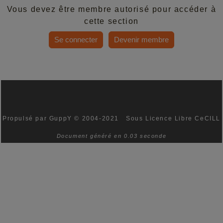
Vous devez être membre autorisé pour accéder à
cette section
Se connecter
Devenir membre
Propulsé par GuppY
© 2004-2021
Sous Licence Libre CeCILL
Document généré en 0.03 seconde