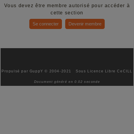
Vous devez être membre autorisé pour accéder à
cette section
Se connecter
Devenir membre
Propulsé par GuppY
© 2004-2021
Sous Licence Libre CeCILL
Document généré en 0.02 seconde