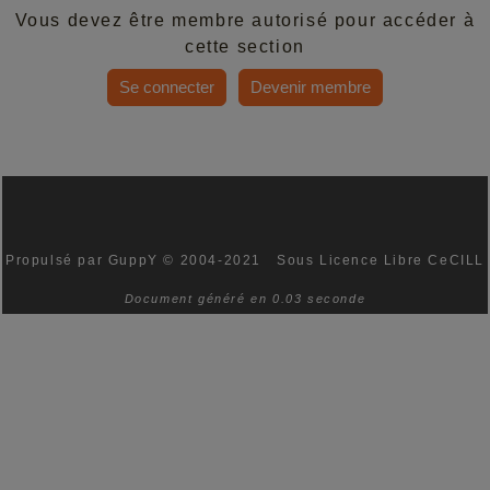
Vous devez être membre autorisé pour accéder à
cette section
Se connecter
Devenir membre
Propulsé par GuppY
© 2004-2021
Sous Licence Libre CeCILL
Document généré en 0.03 seconde